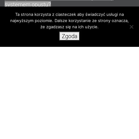
systemem opustu?
Ta strona korzysta z ciasteczek aby świadczyć usługi na
najwyższym poziomie. Dalsze korzystanie ze strony oznacza,
Przeczytaj
że zgadzasz się na ich użycie.
Zgoda
System net-billingu (obowiązujący
dla instalacji zgłoszonych od 1
kwietnia 2022 r.)
Net-billing to system finansowego rozliczania energii
elektrycznej wytwarzanej przez prosumenta. W
przeciwieństwie do systemu opustu nie jest to
bilansowanie ilości energii, lecz bilansowanie jej
wartości rynkowej.